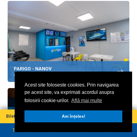
PARIGO - NANOV
Adresa: Comuna Nanov, str. Dunarii, nr. 65 B, Judetul Teleorman.
Acest site foloseste cookies. Prin navigarea
pe acest site, va exprimati acordul asupra
folosirii cookie-urilor.
Află mai multe
Miză
Cotă
Câștig maxim
Bilet virtual
0
Am înțeles!
0
0
0
RON
RON
1
2
3
4
5