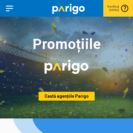
Verifică
biletul
Promoțiile
Caută agențiile Parigo