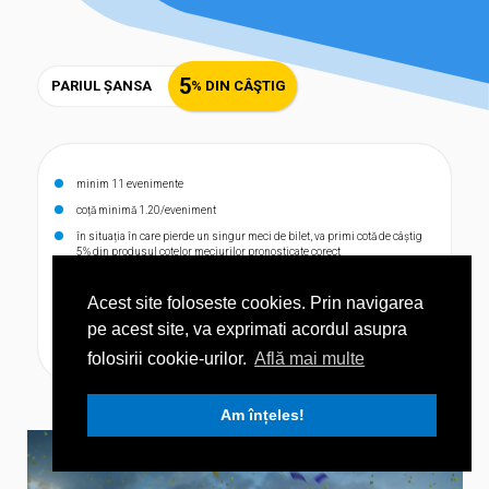
5
PARIUL ȘANSA
% DIN CÂŞTIG
minim 11 evenimente
coță minimă 1.20/eveniment
în situația în care pierde un singur meci de bilet, va primi cotă de câștig
5% din produsul cotelor meciurilor pronosticate corect
valabil pentru orice tip de pariu din orice sport
Acest site foloseste cookies. Prin navigarea
valabil doar pentru biletele simple
pe acest site, va exprimati acordul asupra
valabil dacã unul sau mai multe meciuri de pe bilet sunt anulate (primesc
cotă 1.00)
folosirii cookie-urilor.
Află mai multe
Am înțeles!