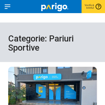
Verifică
biletul
Categorie:
Pariuri
Sportive