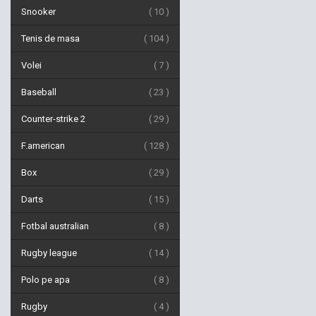
Snooker
10
Tenis de masa
104
Volei
7
Baseball
23
Counter-strike 2
29
F.american
128
Box
29
Darts
15
Fotbal australian
8
Rugby league
14
Polo pe apa
8
Rugby
4