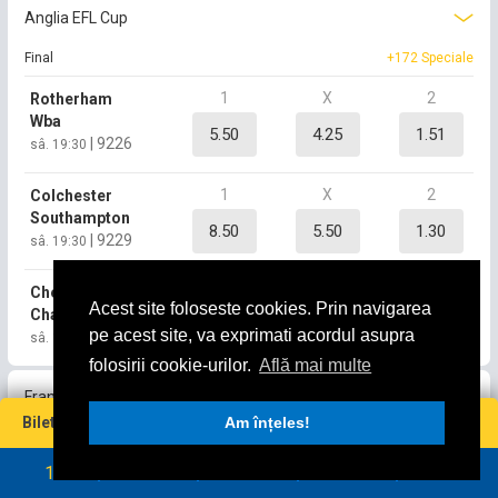
Anglia EFL Cup
Final
+172 Speciale
1
X
2
Rotherham
Wba
5.50
4.25
1.51
|
9226
sâ. 19:30
1
X
2
Colchester
Southampton
8.50
5.50
1.30
|
9229
sâ. 19:30
1
X
2
Cheltenham
Acest site foloseste cookies. Prin navigarea
Charlton
4.50
3.80
1.65
pe acest site, va exprimati acordul asupra
|
9238
sâ. 19:30
folosirii cookie-urilor.
Află mai multe
Franta Ligue 2
Miză
Cotă
Câștig maxim
Bilet virtual
0
Am înțeles!
0
0
0
RON
RON
Final
+164 Speciale
1
2
3
4
5
1
X
2
Boulogne