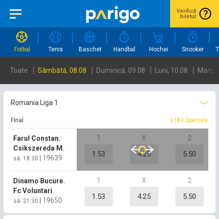
Verifică
biletul
Fotbal
Tenis
Baschet
Handbal
Hochei
Snooker
T
Toate
Sâmbătă, 08.08
Duminică, 09.08
Luni, 10.08
Marţi, 
Romania Liga 1
Final
+183 Speciale
1
X
2
Farul Constan.
Csikszereda M.
1.53
4.25
5.50
|
19639
sâ. 18:30
1
X
2
Dinamo Bucure.
Fc Voluntari
1.53
4.25
5.50
|
19650
sâ. 21:30