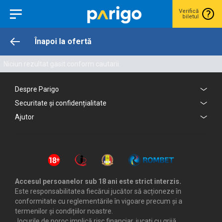
Verifică
biletul
Înapoi la ofertă
Niciun rezultat gasit conform cautarii.
Despre Parigo
Securitate și confidențialitate
Ajutor
Accesul persoanelor sub 18 ani este strict interzis.
Este responsabilitatea fiecărui jucător să acționeze în
conformitate cu reglementările în vigoare precum și a
termenilor și condițiilor noastre.
Jocurile de noroc implică risc financiar, jucați cu grijă.