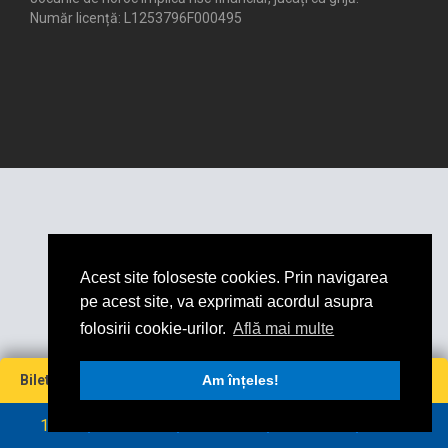
Număr licență: L1253796F000495
Acest site foloseste cookies. Prin navigarea
pe acest site, va exprimati acordul asupra
folosirii cookie-urilor.
Află mai multe
Miză
Cotă
Câștig maxim
Bilet virtual
0
Am înțeles!
0
0
0
RON
RON
1
2
3
4
5