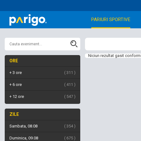
PARIURI SPORTIVE
Niciun rezultat gasit conform 
ORE
+ 3 ore
311
+ 6 ore
411
+ 12 ore
547
ZILE
Sambata, 08.08
354
Duminica, 09.08
675