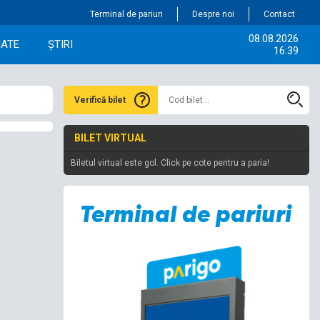
Terminal de pariuri
Despre noi
Contact
08.08.2026
IATE
ȘTIRI
16:39
Verifică bilet
BILET VIRTUAL
Biletul virtual este gol. Click pe cote pentru a paria!