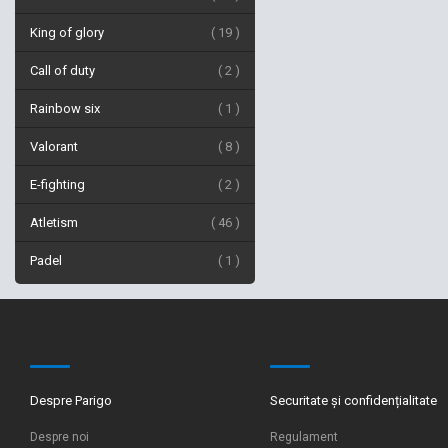
King of glory
19
Call of duty
2
Rainbow six
1
Valorant
8
E-fighting
2
Atletism
46
Padel
1
Despre Parigo
Securitate și confidențialitate
Despre noi
Regulament