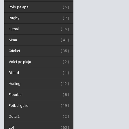
Polo pe apa
6
Rugby
7
Futsal
16
Mma
41
Cricket
35
Volei pe plaja
2
Biliard
1
Hurling
12
Floorball
8
Fotbal galic
19
Dota 2
2
Lol
60