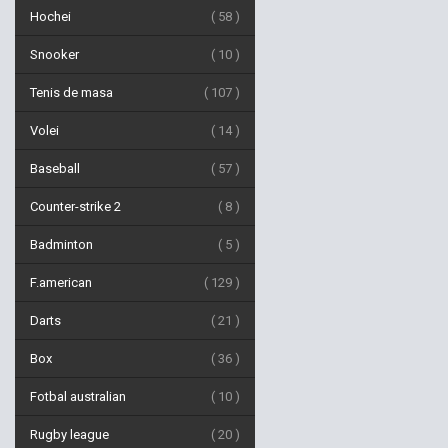
Hochei
58
Snooker
10
Tenis de masa
107
Volei
14
Baseball
57
Counter-strike 2
8
Badminton
5
F.american
129
Darts
21
Box
36
Fotbal australian
10
Rugby league
20