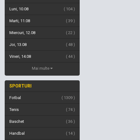
Luni, 10.08
104
Marti, 11.08
39
Miercuri, 12.08
22
Joi, 13.08
48
Vineri, 14.08
44
Mai multe
SPORTURI
Fotbal
1309
Tenis
74
Baschet
36
Handbal
14