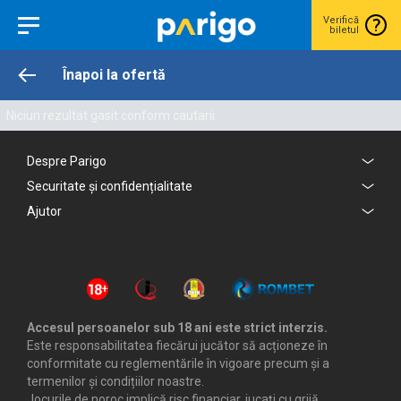
Verifică
biletul
Înapoi la ofertă
Niciun rezultat gasit conform cautarii.
Despre Parigo
Securitate și confidențialitate
Ajutor
Accesul persoanelor sub 18 ani este strict interzis.
Este responsabilitatea fiecărui jucător să acționeze în
conformitate cu reglementările în vigoare precum și a
termenilor și condițiilor noastre.
Jocurile de noroc implică risc financiar, jucați cu grijă.