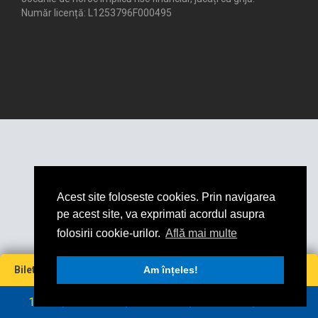
Număr licență: L1253796F000495
Acest site foloseste cookies. Prin navigarea
pe acest site, va exprimati acordul asupra
folosirii cookie-urilor.
Află mai multe
Miză
Cotă
Câștig maxim
Bilet virtual
0
Am înțeles!
0
0
0
RON
RON
1
2
3
4
5