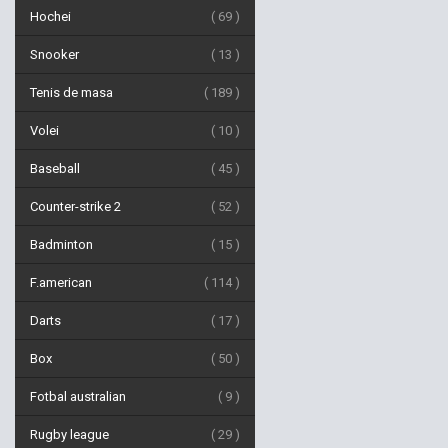
Hochei
69
Snooker
13
Tenis de masa
189
Volei
10
Baseball
45
Counter-strike 2
52
Badminton
15
F.american
114
Darts
17
Box
50
Fotbal australian
9
Rugby league
29