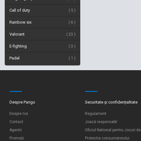
Call of duty
5
Rainbow six
6
Valorant
23
E-fighting
3
Padel
1
Despre Parigo
Securitate și confidențialitate
Despre noi
Regulament
Contact
Joacă responsabil
Agentii
Oficiul National pentru Jocuri d
Promoții
Protectia consumatorului