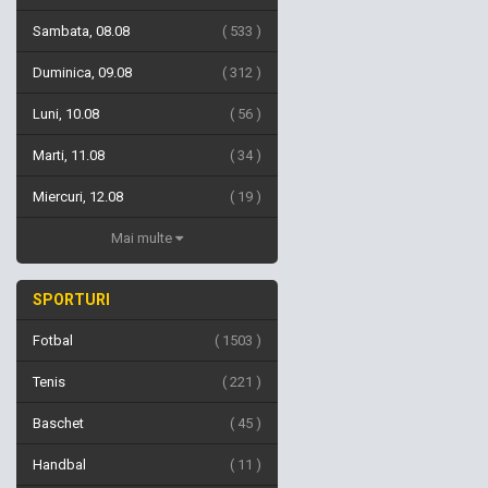
Sambata, 08.08
533
Duminica, 09.08
312
Luni, 10.08
56
Marti, 11.08
34
Miercuri, 12.08
19
Mai multe
SPORTURI
Fotbal
1503
Tenis
221
Baschet
45
Handbal
11