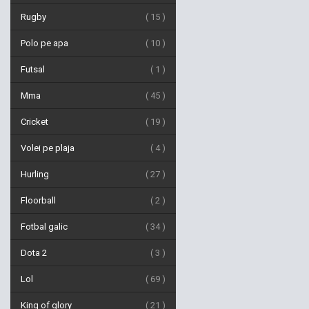
Rugby
15
Polo pe apa
10
Futsal
1
Mma
45
Cricket
19
Volei pe plaja
4
Hurling
27
Floorball
2
Fotbal galic
34
Dota 2
3
Lol
69
King of glory
21