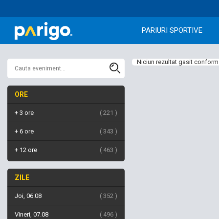
PARIURI SPORTIVE
Niciun rezultat gasit conform 
ORE
+ 3 ore
221
+ 6 ore
343
+ 12 ore
463
ZILE
Joi, 06.08
352
Vineri, 07.08
496