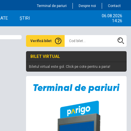
Terminal de pariuri
Despre noi
Contact
06.08.2026
IATE
ȘTIRI
14:26
Verifică bilet
BILET VIRTUAL
Biletul virtual este gol. Click pe cote pentru a paria!