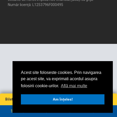
Număr licență: L1253796F000495
Acest site foloseste cookies. Prin navigarea
pe acest site, va exprimati acordul asupra
folosirii cookie-urilor.
Află mai multe
Miză
Cotă
Câștig maxim
Bilet virtual
0
Am înțeles!
0
0
0
RON
RON
1
2
3
4
5