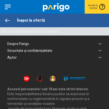
Verifică
biletul
Înapoi la ofertă
Niciun rezultat gasit conform cautarii.
Despre Parigo
Securitate și confidențialitate
Ajutor
Accesul persoanelor sub 18 ani este strict interzis.
Este responsabilitatea fiecărui jucător să acționeze în
conformitate cu reglementările în vigoare precum și a
termenilor și condițiilor noastre.
Jocurile de noroc implică risc financiar, jucați cu grijă.