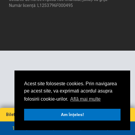
Număr licență: L1253796F000495
Acest site foloseste cookies. Prin navigarea
pe acest site, va exprimati acordul asupra
folosirii cookie-urilor.
Află mai multe
Miză
Cotă
Câștig maxim
Bilet virtual
0
Am înțeles!
0
0
0
RON
RON
1
2
3
4
5