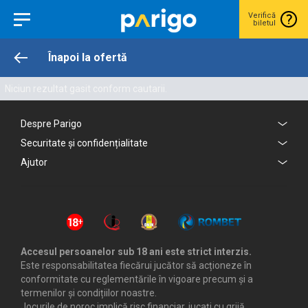
Verifică
biletul
Înapoi la ofertă
Niciun rezultat gasit conform cautarii.
Despre Parigo
Securitate și confidențialitate
Ajutor
Accesul persoanelor sub 18 ani este strict interzis.
Este responsabilitatea fiecărui jucător să acționeze în
conformitate cu reglementările în vigoare precum și a
termenilor și condițiilor noastre.
Jocurile de noroc implică risc financiar, jucați cu grijă.