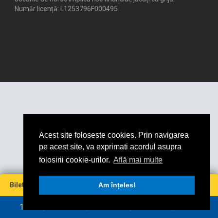
Număr licență: L1253796F000495
Acest site foloseste cookies. Prin navigarea
pe acest site, va exprimati acordul asupra
folosirii cookie-urilor.
Află mai multe
Miză
Cotă
Câștig maxim
Bilet virtual
0
Am înțeles!
0
0
0
RON
RON
1
2
3
4
5