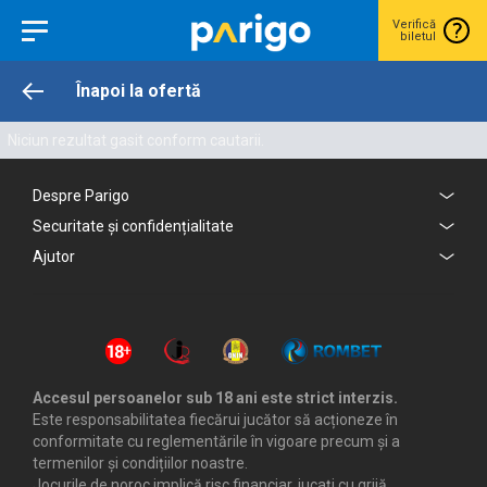
Verifică
biletul
Înapoi la ofertă
Niciun rezultat gasit conform cautarii.
Despre Parigo
Securitate și confidențialitate
Ajutor
Accesul persoanelor sub 18 ani este strict interzis.
Este responsabilitatea fiecărui jucător să acționeze în
conformitate cu reglementările în vigoare precum și a
termenilor și condițiilor noastre.
Jocurile de noroc implică risc financiar, jucați cu grijă.