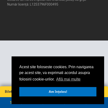
Număr licență: L1253796F000495
Acest site foloseste cookies. Prin navigarea
pe acest site, va exprimati acordul asupra
folosirii cookie-urilor.
Află mai multe
Miză
Cotă
Câștig maxim
Bilet virtual
0
Am înțeles!
0
0
0
RON
RON
1
2
3
4
5