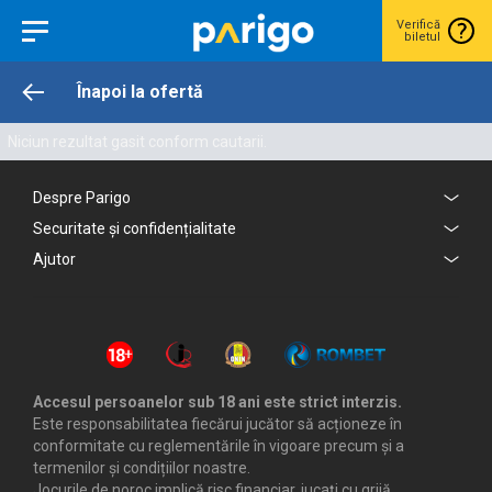
Verifică
biletul
Înapoi la ofertă
Niciun rezultat gasit conform cautarii.
Despre Parigo
Securitate și confidențialitate
Ajutor
Accesul persoanelor sub 18 ani este strict interzis.
Este responsabilitatea fiecărui jucător să acționeze în
conformitate cu reglementările în vigoare precum și a
termenilor și condițiilor noastre.
Jocurile de noroc implică risc financiar, jucați cu grijă.