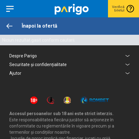
Verifică
biletul
Înapoi la ofertă
Niciun rezultat gasit conform cautarii.
Despre Parigo
Securitate și confidențialitate
Ajutor
Accesul persoanelor sub 18 ani este strict interzis.
Este responsabilitatea fiecărui jucător să acționeze în
conformitate cu reglementările în vigoare precum și a
termenilor și condițiilor noastre.
Jocurile de noroc implică risc financiar, jucați cu grijă.