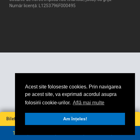
Număr licență: L1253796F000495
Acest site foloseste cookies. Prin navigarea
pe acest site, va exprimati acordul asupra
folosirii cookie-urilor.
Află mai multe
Miză
Cotă
Câștig maxim
Bilet virtual
0
Am înțeles!
0
0
0
RON
RON
1
2
3
4
5