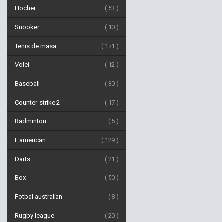
Hochei
53
Snooker
10
Tenis de masa
171
Volei
12
Baseball
30
Counter-strike 2
17
Badminton
5
F.american
129
Darts
21
Box
50
Fotbal australian
8
Rugby league
20