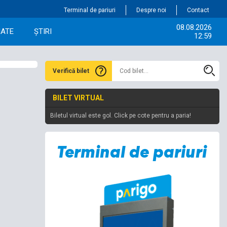
Terminal de pariuri
Despre noi
Contact
08.08.2026
IATE
ȘTIRI
12:59
Verifică bilet
BILET VIRTUAL
Biletul virtual este gol. Click pe cote pentru a paria!