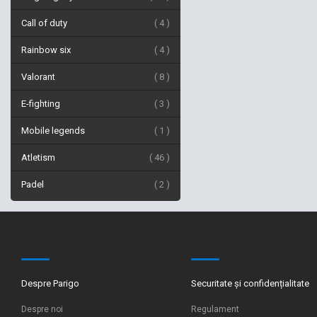
Call of duty
4
Rainbow six
4
Valorant
8
E-fighting
3
Mobile legends
1
Atletism
46
Padel
2
Despre Parigo
Securitate și confidențialitate
Despre noi
Regulament