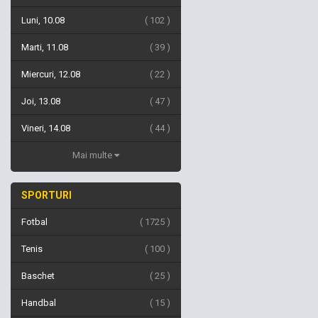
Luni, 10.08
102
Marti, 11.08
39
Miercuri, 12.08
22
Joi, 13.08
47
Vineri, 14.08
44
Mai multe
SPORTURI
Fotbal
1725
Tenis
100
Baschet
25
Handbal
15