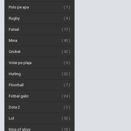
Polo pe apa
7
Rugby
9
Futsal
17
Mma
43
Cricket
42
Volei pe plaja
5
Hurling
22
Floorball
7
Fotbal galic
24
Dota 2
3
Lol
53
King of glory
19