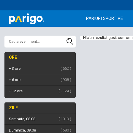
PARIURI SPORTIVE
Niciun rezultat gasit conform 
ORE
+ 3 ore
552
+ 6 ore
908
+ 12 ore
1124
ZILE
Sambata, 08.08
1013
Duminica, 09.08
580