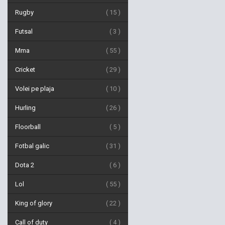
Rugby
15
Futsal
3
Mma
55
Cricket
29
Volei pe plaja
10
Hurling
26
Floorball
5
Fotbal galic
31
Dota 2
6
Lol
55
King of glory
22
Call of duty
4