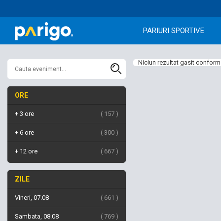
PARIURI SPORTIVE
Niciun rezultat gasit conform 
ORE
+ 3 ore
157
+ 6 ore
300
+ 12 ore
667
ZILE
Vineri, 07.08
661
Sambata, 08.08
769