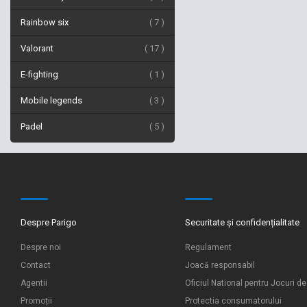
Rainbow six
7
Valorant
17
E-fighting
1
Mobile legends
3
Padel
5
Despre Parigo
Securitate și confidențialitate
Despre noi
Regulament
Contact
Joacă responsabil
Agentii
Oficiul National pentru Jocuri d
Promoții
Protectia consumatorului