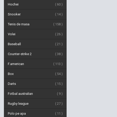
Hochei
60
Snooker
14
Tenis de masa
158
Volei
26
Baseball
21
Counter-strike 2
38
F.american
113
Box
54
Darts
15
Fotbal australian
9
Rugby league
27
Polo pe apa
11