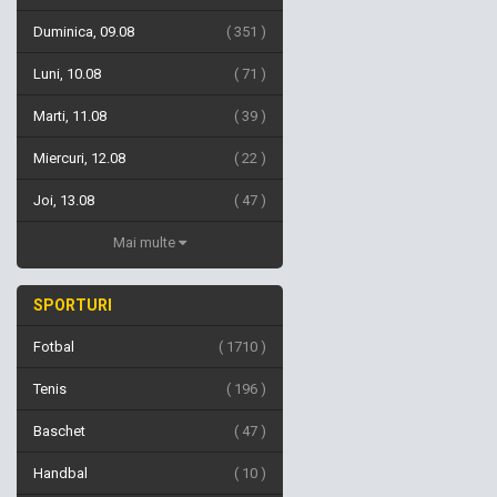
Duminica, 09.08
351
Luni, 10.08
71
Marti, 11.08
39
Miercuri, 12.08
22
Joi, 13.08
47
Mai multe
SPORTURI
Fotbal
1710
Tenis
196
Baschet
47
Handbal
10