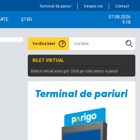
Terminal de pariuri
Despre noi
Contact
07.08.2026
IATE
ȘTIRI
9:18
Verifică bilet
BILET VIRTUAL
Biletul virtual este gol. Click pe cote pentru a paria!