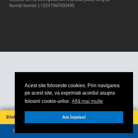
Număr licență: L1253796F000495
Acest site foloseste cookies. Prin navigarea
pe acest site, va exprimati acordul asupra
folosirii cookie-urilor.
Află mai multe
Miză
Cotă
Câștig maxim
Bilet virtual
0
Am înțeles!
0
0
0
RON
RON
1
2
3
4
5