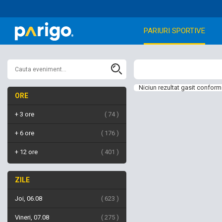
PARIURI SPORTIVE
Niciun rezultat gasit conform 
ORE
+ 3 ore
74
+ 6 ore
176
+ 12 ore
401
ZILE
Joi, 06.08
623
Vineri, 07.08
275