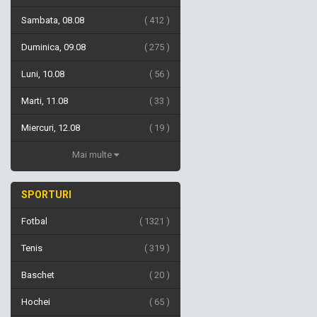
Sambata, 08.08
412
Duminica, 09.08
275
Luni, 10.08
56
Marti, 11.08
33
Miercuri, 12.08
19
Mai multe
SPORTURI
Fotbal
1321
Tenis
319
Baschet
20
Hochei
65