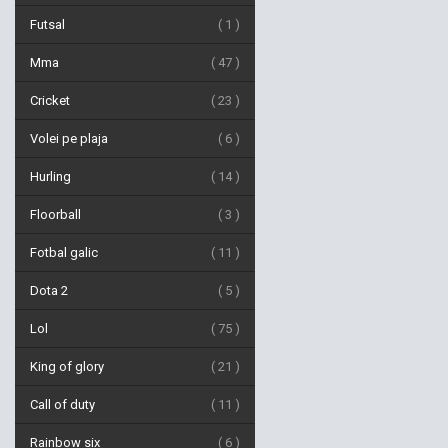
Futsal
1
Mma
47
Cricket
23
Volei pe plaja
6
Hurling
14
Floorball
3
Fotbal galic
11
Dota 2
5
Lol
75
King of glory
21
Call of duty
11
Rainbow six
6