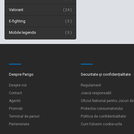
Valorant
24
E-fighting
3
Mobile legends
3
Despre Parigo
Securitate și confidențialitate
Despre noi
Regulament
Contact
Joacă responsabil
Agentii
Oficiul National pentru Jocuri d
Promoții
Protectia consumatorului
Terminal de pariuri
Politica de confidentialitate
Parteneriate
Cum folosim cookie-urile