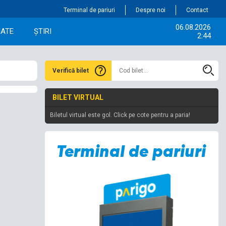
Terminal de pariuri
Despre noi
Contact
06.08.2026
IATE
ȘTIRI
2:44
Verifică bilet
BILET VIRTUAL
Biletul virtual este gol. Click pe cote pentru a paria!