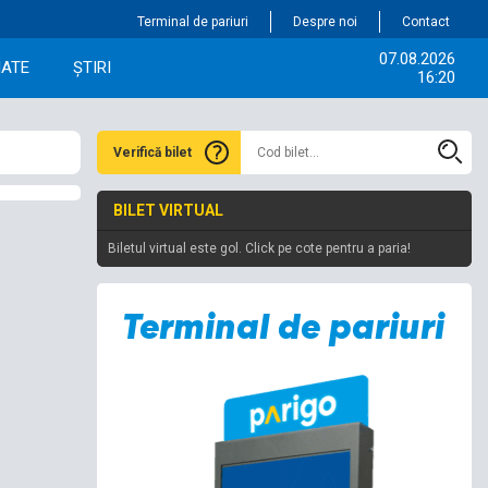
Terminal de pariuri
Despre noi
Contact
07.08.2026
IATE
ȘTIRI
16:20
Verifică bilet
BILET VIRTUAL
Biletul virtual este gol. Click pe cote pentru a paria!