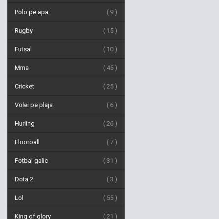
Polo pe apa
9
Rugby
15
Futsal
10
Mma
45
Cricket
25
Volei pe plaja
6
Hurling
26
Floorball
7
Fotbal galic
31
Dota 2
3
Lol
55
King of glory
21