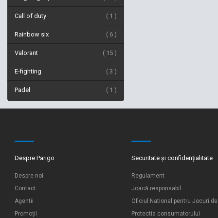
Call of duty
1
Rainbow six
6
Valorant
15
E-fighting
3
Padel
1
Despre Parigo
Securitate și confidențialitate
Despre noi
Regulament
Contact
Joacă responsabil
Agentii
Oficiul National pentru Jocuri d
Promoții
Protectia consumatorului