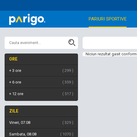
PARIURI SPORTIVE
Niciun rezultat gasit conform 
ORE
+ 3 ore
299
+ 6 ore
359
+ 12 ore
517
ZILE
Vineri, 07.08
329
Sambata, 08.08
1070