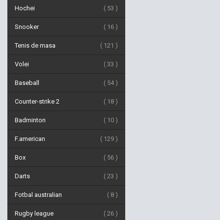
Hochei
53
Snooker
16
Tenis de masa
121
Volei
33
Baseball
54
Counter-strike 2
18
Badminton
10
F.american
129
Box
56
Darts
23
Fotbal australian
8
Rugby league
26