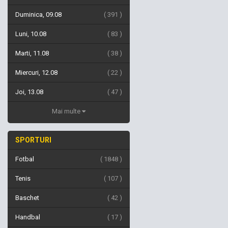
Duminica, 09.08
391
Luni, 10.08
83
Marti, 11.08
38
Miercuri, 12.08
22
Joi, 13.08
47
Mai multe
SPORTURI
Fotbal
1848
Tenis
107
Baschet
42
Handbal
17