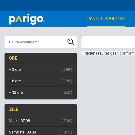
PARIURI SPORTIVE
Niciun rezultat gasit conform 
ORE
+ 3 ore
299
+ 6 ore
365
+ 12 ore
523
ZILE
Vineri, 07.08
336
Sambata, 08.08
1070