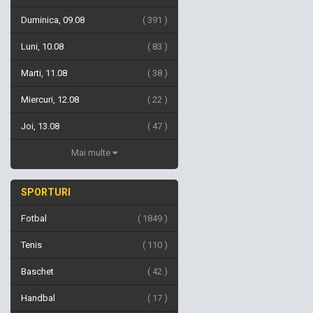
Duminica, 09.08
391
Luni, 10.08
83
Marti, 11.08
38
Miercuri, 12.08
22
Joi, 13.08
47
Mai multe
SPORTURI
Fotbal
1849
Tenis
110
Baschet
42
Handbal
17