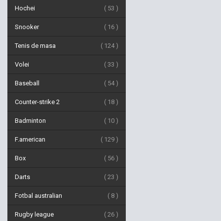
Hochei
53
Snooker
16
Tenis de masa
124
Volei
33
Baseball
54
Counter-strike 2
18
Badminton
10
F.american
129
Box
56
Darts
23
Fotbal australian
8
Rugby league
26