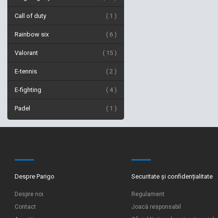
Call of duty
1
Rainbow six
6
Valorant
15
E-tennis
2
E-fighting
4
Padel
1
Despre Parigo
Securitate și confidențialitate
Despre noi
Regulament
Contact
Joacă responsabil