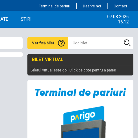
Terminal de pariuri
Despre noi
Contact
07.08.2026
IATE
ȘTIRI
16:12
Verifică bilet
BILET VIRTUAL
Biletul virtual este gol. Click pe cote pentru a paria!