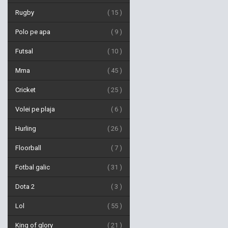
Rugby
15
Polo pe apa
9
Futsal
10
Mma
45
Cricket
25
Volei pe plaja
6
Hurling
26
Floorball
7
Fotbal galic
31
Dota 2
3
Lol
55
King of glory
21