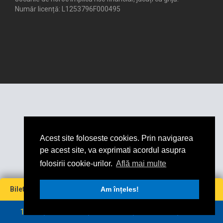
Număr licență: L1253796F000495
Acest site foloseste cookies. Prin navigarea
pe acest site, va exprimati acordul asupra
folosirii cookie-urilor.
Află mai multe
Miză
Cotă
Câștig maxim
Bilet virtual
0
Am înțeles!
0
0
0
RON
RON
1
2
3
4
5