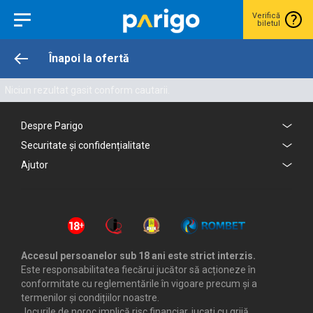
Verifică
biletul
Înapoi la ofertă
Niciun rezultat gasit conform cautarii.
Despre Parigo
Securitate și confidențialitate
Ajutor
Accesul persoanelor sub 18 ani este strict interzis.
Este responsabilitatea fiecărui jucător să acționeze în
conformitate cu reglementările în vigoare precum și a
termenilor și condițiilor noastre.
Jocurile de noroc implică risc financiar, jucați cu grijă.