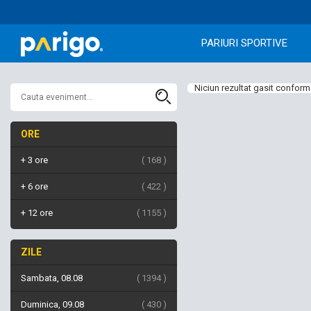
PARIURI SPORTIVE
Niciun rezultat gasit conform 
ORE
+ 3 ore
168
+ 6 ore
422
+ 12 ore
1155
ZILE
Sambata, 08.08
1394
Duminica, 09.08
430