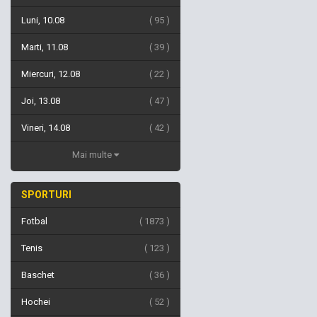
Luni, 10.08
95
Marti, 11.08
39
Miercuri, 12.08
22
Joi, 13.08
47
Vineri, 14.08
42
Mai multe
SPORTURI
Fotbal
1873
Tenis
123
Baschet
36
Hochei
52