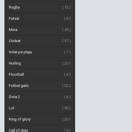
Rugby
12
Futsal
6
Mma
45
Cricket
37
Volei pe plaja
7
Hurling
23
Floorball
4
Fotbal galic
22
Dota 2
6
Lol
59
King of glory
23
Call of duty
4