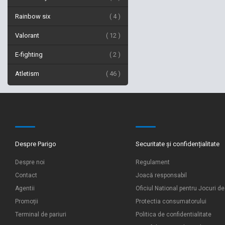
Rainbow six
4
Valorant
12
E-fighting
2
Atletism
46
Despre Parigo
Securitate și confidențialitate
Despre noi
Regulament
Contact
Joacă responsabil
Agentii
Oficiul National pentru Jocuri d
Promoții
Protectia consumatorului
Terminal de pariuri
Politica de confidentialitate