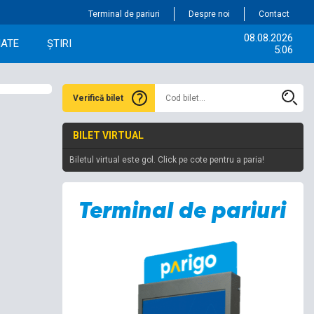
Terminal de pariuri
Despre noi
Contact
08.08.2026
IATE
ȘTIRI
5:06
Verifică bilet
BILET VIRTUAL
Biletul virtual este gol. Click pe cote pentru a paria!