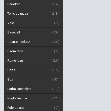
Snooker
14
Tenis de masa
218
Volei
9
Baseball
29
Counter-strike 2
26
Badminton
6
F.american
129
Darts
15
Box
57
Fotbal australian
13
Rugby league
21
Polo pe apa
7