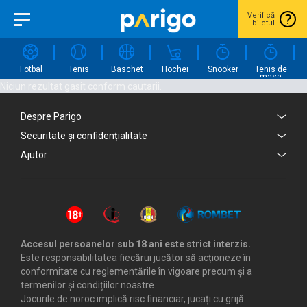
Verifică
biletul
Fotbal
Tenis
Baschet
Hochei
Snooker
Tenis de
masa
Niciun rezultat gasit conform cautarii.
Despre Parigo
Securitate și confidențialitate
Ajutor
Accesul persoanelor sub 18 ani este strict interzis.
Este responsabilitatea fiecărui jucător să acționeze în
conformitate cu reglementările în vigoare precum și a
termenilor și condițiilor noastre.
Jocurile de noroc implică risc financiar, jucați cu grijă.