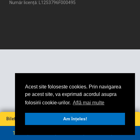
Număr licență: L1253796F000495
Acest site foloseste cookies. Prin navigarea
pe acest site, va exprimati acordul asupra
folosirii cookie-urilor.
Află mai multe
Miză
Cotă
Câștig maxim
Bilet virtual
0
Am înțeles!
0
0
0
RON
RON
1
2
3
4
5