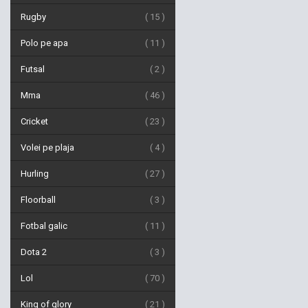
Rugby
15
Polo pe apa
11
Futsal
2
Mma
46
Cricket
23
Volei pe plaja
4
Hurling
27
Floorball
3
Fotbal galic
11
Dota 2
3
Lol
70
King of glory
21