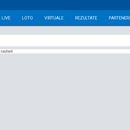
LIVE
LOTO
VIRTUALE
REZULTATE
PARTENER
cautarii.