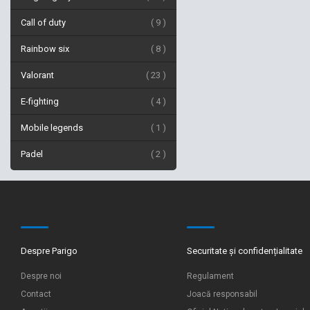
Call of duty
9
Rainbow six
8
Valorant
23
E-fighting
4
Mobile legends
1
Padel
2
Despre Parigo
Securitate și confidențialitate
Despre noi
Regulament
Contact
Joacă responsabil